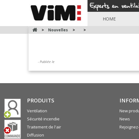
HOME
>
Nouvelles
>
>
- Publiée le
PRODUITS
INFOR
Ventilation
New produ
Sécurité incendie
News
Traitement de l'air
Rejoignez
Diffusion