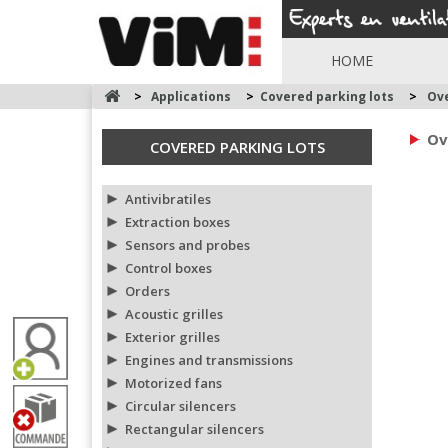
HOME
>
Applications
>
Covered parking lots
>
Ov
Ov
COVERED PARKING LOTS
Antivibratiles
Extraction boxes
Sensors and probes
Control boxes
Orders
Acoustic grilles
Exterior grilles
Engines and transmissions
Motorized fans
Circular silencers
Rectangular silencers