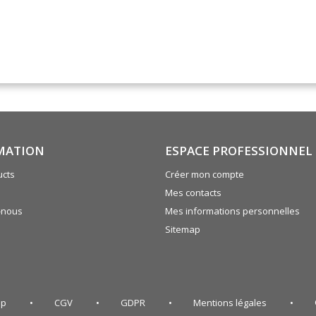
MATION
ESPACE PROFESSIONNEL
cts
Créer mon compte
Mes contacts
-nous
Mes informations personnelles
Sitemap
ap
CGV
GDPR
Mentions légales