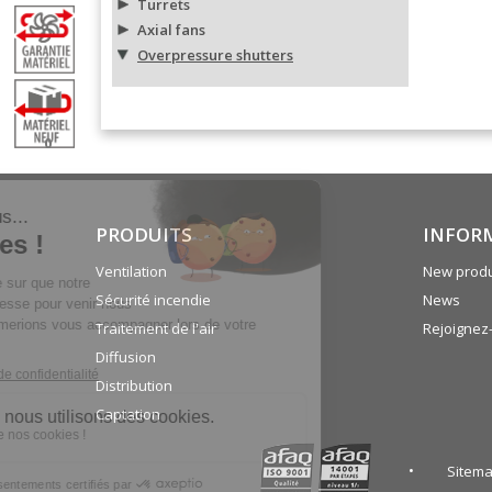
Turrets
Axial fans
Overpressure shutters
0
PRODUITS
INFOR
Ventilation
New produ
Sécurité incendie
News
Traitement de l'air
Rejoignez
Diffusion
Distribution
Captation
Sitem