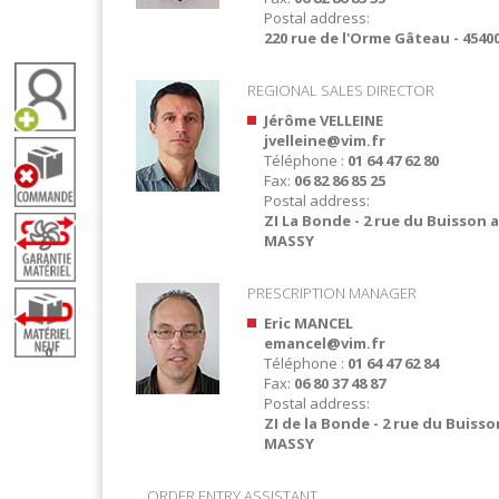
Postal address:
220 rue de l'Orme Gâteau - 454
REGIONAL SALES DIRECTOR
Jérôme VELLEINE
jvelleine@vim.fr
Téléphone :
01 64 47 62 80
Fax:
06 82 86 85 25
Postal address:
ZI La Bonde - 2 rue du Buisson au
MASSY
PRESCRIPTION MANAGER
Eric MANCEL
emancel@vim.fr
0
Téléphone :
01 64 47 62 84
Fax:
06 80 37 48 87
Postal address:
ZI de la Bonde - 2 rue du Buisson
MASSY
ORDER ENTRY ASSISTANT