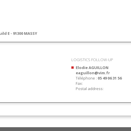
uild E - 91300 MASSY
LOGISTICS FOLLOW-UP
Elodie AGUILLON
eaguillon@vim.fr
Téléphone :
05 49 06 31 56
Fax:
Postal address: