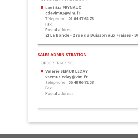
Laetitia PEYNAUD
cdevim02@vim.fr
Téléphone :
01 64 47 62 73
Fax:
Postal address:
ZI La Bonde - 2 rue du Buisson aux Fraises - B
SALES ADMINISTRATION
ORDER TRACKING
Valérie SEMUR LEDAY
vsemurleday@vim.fr
Téléphone :
05 49 06 72 03
Fax:
Postal address: