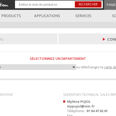
RECHERCHER
PANIE
PRODUCTS
APPLICATIONS
SERVICES
S
AL
CON
SÉLECTIONNEZ UN DEPARTEMENT
ou téléchargez la
carte d
ENTATIVE
SEDENTARY TECHNICAL SALES RE
Mylène PUJOL
mypujol@vim.fr
Téléphone :
01 64 47 62 61
Fax: