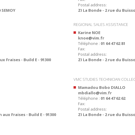
Postal address:
00 SEMOY
ZI La Bonde - 2 rue du Buisso
REGIONAL SALES ASSISTANCE
Karine NOE
knoe@vim.fr
Téléphone :
01 64 47 62 81
Fax:
Postal address:
x Fraises - Build E - 91300
ZI La Bonde - 2 rue du Buisso
VMC STUDIES TECHNICIAN COLLE
Mamadou Bobo DIALLO
mbdiallo@vim.fr
Téléphone :
01 64 47 62 62
Fax:
Postal address:
 aux Fraises - Build E - 91300
ZI La Bonde - 2 rue du Buisso