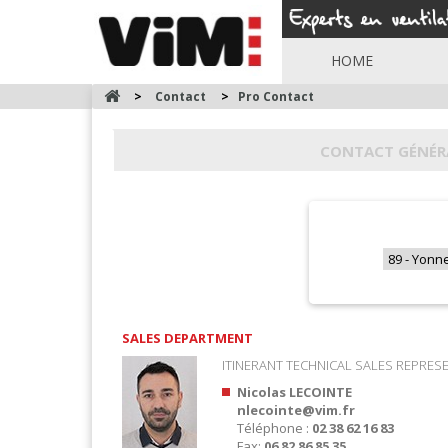
HOME
>
Contact
>
Pro Contact
CONTACT GÉNÉR
SALES DEPARTMENT
ITINERANT TECHNICAL SALES REPRES
Nicolas LECOINTE
nlecointe@vim.fr
Téléphone :
02 38 62 16 83
Fax:
06 82 86 85 35