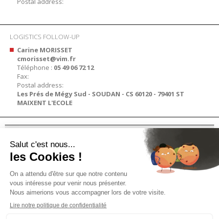
Postal address:
LOGISTICS FOLLOW-UP
Carine MORISSET
cmorisset@vim.fr
Téléphone :
05 49 06 72 12
Fax:
Postal address:
Les Prés de Mégy Sud - SOUDAN - CS 60120 - 79401 ST
MAIXENT L'ECOLE
PRODUITS
INFORMATION
ESPACE PROFESSIONNEL
PRESSE