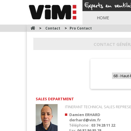
HOME
>
Contact
>
Pro Contact
CONTACT GÉNÉR
SALES DEPARTMENT
ITINERANT TECHNICAL SALES REPRES
Damien ERHARD
derhard@vim.fr
Téléphone :
03 74 28 11 22
Fax:
06 82 86 85 28