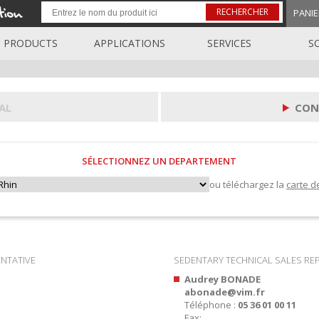
RECHERCHER
PANIE
PRODUCTS
APPLICATIONS
SERVICES
S
AL
CON
SÉLECTIONNEZ UN DEPARTEMENT
ou téléchargez la
carte d
ENTATIVE
SEDENTARY TECHNICAL SALES RE
Audrey BONADE
abonade@vim.fr
Téléphone :
05 36 01 00 11
Fax: