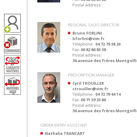
Postal address:
REGIONAL SALES DIRECTOR
Bruno FORLINI
bforlini@vim.fr
Téléphone :
04 72 79 38 20
Fax:
06 82 86 85 38
Postal address:
36 avenue des frères Montgolfie
PRESCRIPTION MANAGER
Cyril TROUILLER
ctrouiller@vim.fr
0
Téléphone :
04 72 79 44 14
Fax:
06 71 59 25 86
Postal address:
36 avenue des frères Montgolfie
ORDER ENTRY ASSISTANT
Nathalie TRANCART