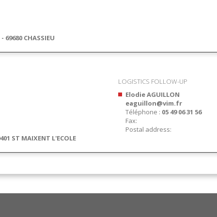
 - 69680 CHASSIEU
LOGISTICS FOLLOW-UP
Elodie AGUILLON
eaguillon@vim.fr
Téléphone :
05 49 06 31 56
Fax:
Postal address:
9401 ST MAIXENT L'ECOLE