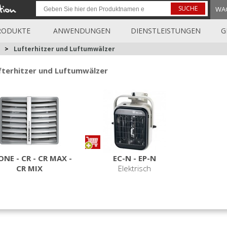
SUCHE
WA
RODUKTE
ANWENDUNGEN
DIENSTLEISTUNGEN
G
>
Lufterhitzer und Luftumwälzer
fterhitzer und Luftumwälzer
ONE - CR - CR MAX -
EC-N - EP-N
CR MIX
Elektrisch