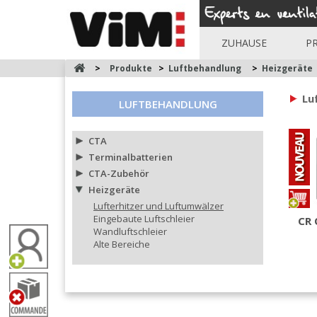
ZUHAUSE
P
>
Produkte
>
Luftbehandlung
>
Heizgeräte
Lu
LUFTBEHANDLUNG
CTA
Terminalbatterien
CTA-Zubehör
Heizgeräte
Lufterhitzer und Luftumwälzer
Eingebaute Luftschleier
CR 
Wandluftschleier
Alte Bereiche