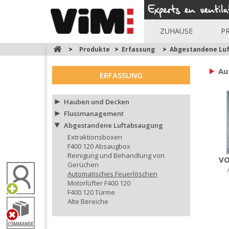
ZUHAUSE
P
>
Produkte
>
Erfassung
>
Abgestandene Lu
Au
ERFASSUNG
Hauben und Decken
Flussmanagement
Abgestandene Luftabsaugung
Extraktionsboxen
F400 120 Absaugbox
Reinigung und Behandlung von
VO
Gerüchen
Automatisches Feuerlöschen
Motorlüfter F400 120
F400 120 Türme
Alte Bereiche