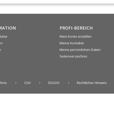
MATION
PROFI-BEREICH
dukte
Mein Konto erstellen
en
Meine Kontakte
n
Meine persönlichen Daten
Seitenverzeichnis
chnis
CGV
DSGVO
Rechtlicher Hinweis