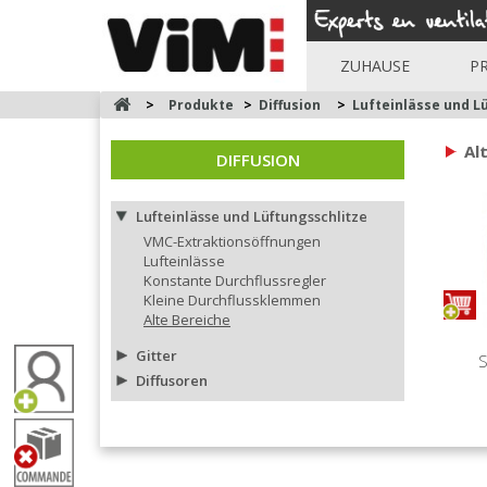
ZUHAUSE
P
>
Produkte
>
Diffusion
>
Lufteinlässe und L
Al
DIFFUSION
Lufteinlässe und Lüftungsschlitze
VMC-Extraktionsöffnungen
Lufteinlässe
Konstante Durchflussregler
Kleine Durchflussklemmen
Alte Bereiche
Gitter
S
Diffusoren