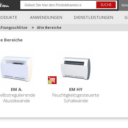
SUCHE
WA
RODUKTE
ANWENDUNGEN
DIENSTLEISTUNGEN
G
üftungsschlitze
>
Alte Bereiche
te Bereiche
EM A.
EM HY
elbstregulierende
Feuchtigkeitsgesteuerte
Akustikwände
Schallwände