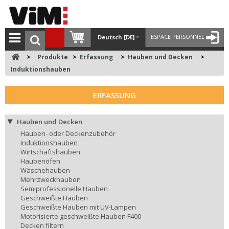
ESPACE PERSONNEL
Deutsch [DE]
>
Produkte
>
Erfassung
>
Hauben und Decken
>
Induktionshauben
ERFASSUNG
Hauben und Decken
Hauben- oder Deckenzubehör
Induktionshauben
Wirtschaftshauben
Haubenöfen
Wäschehauben
Mehrzweckhauben
Semiprofessionelle Hauben
Geschweißte Hauben
Geschweißte Hauben mit UV-Lampen
Motorisierte geschweißte Hauben F400
Decken filtern