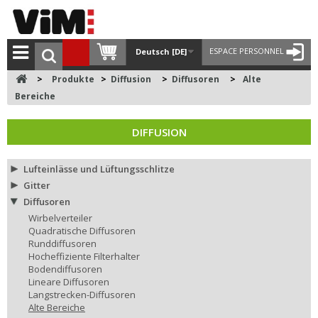
ESPACE PERSONNEL
Deutsch [DE]
>
Produkte
>
Diffusion
>
Diffusoren
>
Alte
Bereiche
DIFFUSION
Lufteinlässe und Lüftungsschlitze
Gitter
Diffusoren
Wirbelverteiler
Quadratische Diffusoren
Runddiffusoren
Hocheffiziente Filterhalter
Bodendiffusoren
Lineare Diffusoren
Langstrecken-Diffusoren
Alte Bereiche