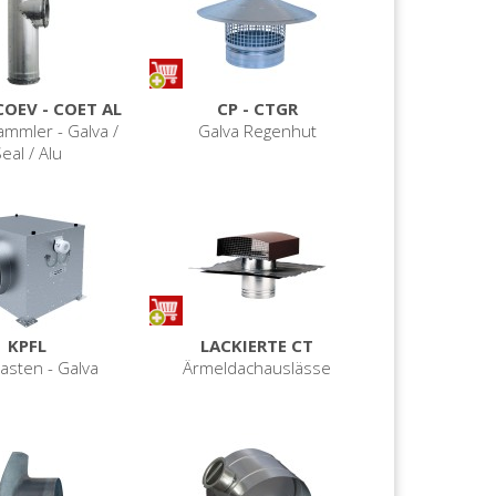
COEV - COET AL
CP - CTGR
mmler - Galva /
Galva Regenhut
eal / Alu
KPFL
LACKIERTE CT
kasten - Galva
Ärmeldachauslässe