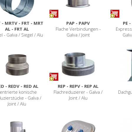
 - MRTV - FRT - MRT
PAP - PAPV
PE -
AL - FRT AL
Flache Verbindungen -
Express
l - Galva / Siegel / Alu
Galva / Joint
Galva
ED - REDV - RED AL
REP - REPV - REP AL
entrierte konische
Flachreduzierer - Galva /
Dachgu
uzierstücke - Galva /
Joint / Alu
Joint / Alu