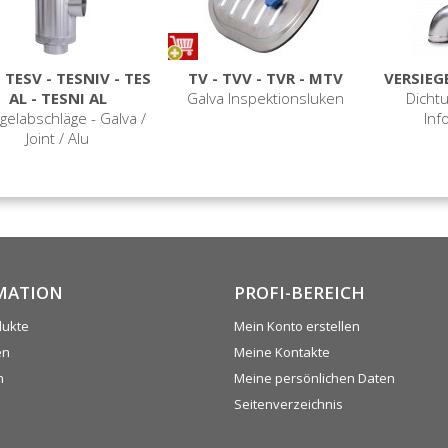
- TESV - TESNIV - TES
TV - TVV - TVR - MTV
VERSIEG
AL - TESNI AL
Galva Inspektionsluken
Dicht
gelabschläge - Galva /
Inf
Joint / Alu
MATION
PROFI-BEREICH
dukte
Mein Konto erstellen
en
Meine Kontakte
n
Meine persönlichen Daten
Seitenverzeichnis