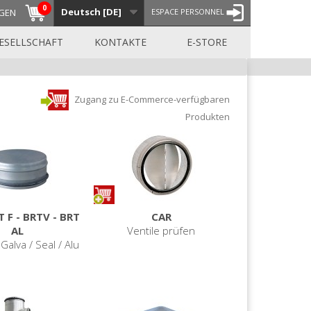
0
Deutsch [DE]
GEN
ESPACE PERSONNEL
ESELLSCHAFT
KONTAKTE
E-STORE
Zugang zu E-Commerce-verfügbaren
Produkten
T F - BRTV - BRT
CAR
AL
Ventile prüfen
Galva / Seal / Alu