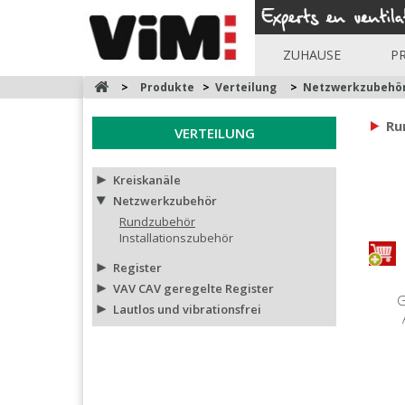
ZUHAUSE
P
>
Produkte
>
Verteilung
>
Netzwerkzubehö
Ru
VERTEILUNG
Kreiskanäle
Netzwerkzubehör
Rundzubehör
Installationszubehör
Register
VAV CAV geregelte Register
G
Lautlos und vibrationsfrei