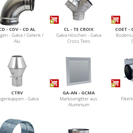
CD - CDV - CD AL
CL - TE CROIX
COET - 
ogen - Galva / Gelenk /
Galva Höschen - Galva
Bodensa
Alu
Cross Tees
S
CTRV
GA-AN - GCMA
egenkappen - Galva
Markisengitter aus
Filter
Aluminium