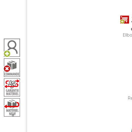
Ellb
R
0