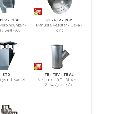
 PEV - PE AL
RE - REV - RGP
verbindungen -
Manuelle Register - Galva /
 / Seal / Alu
Joint
STD
TE - TEV - TE AL
llys mit Sockel
90 ° und 45 ° T-Stücke -
Galva / Joint / Alu