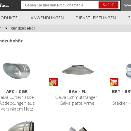
SUCHE
WA
RODUKTE
ANWENDUNGEN
DIENSTLEISTUNGEN
G
r
>
Rundzubehör
ndzubehör
APC - CGR
BAV - FL
BRT - BR
alva-Lufteinlässe -
Galva Schmutzfänger -
Abdeckungen aus
Galva glatte Ärmel
Stecker - 
verzinktem Netz