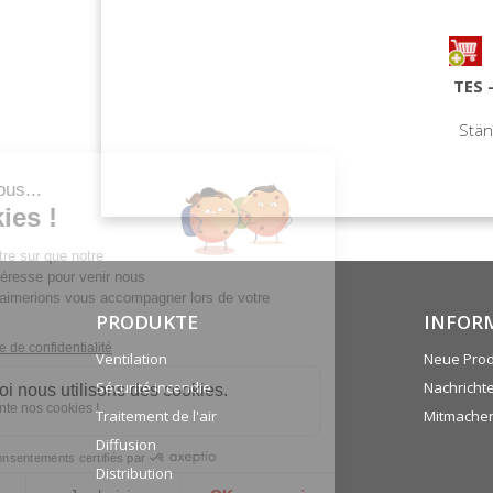
TES 
Stän
PRODUKTE
INFOR
Ventilation
Neue Pro
Sécurité incendie
Nachricht
Traitement de l'air
Mitmache
Diffusion
Distribution