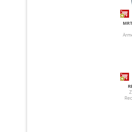
MRT
Ärme
R
Z
Red