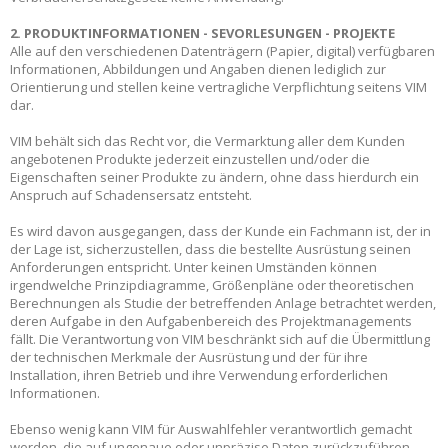
2. PRODUKTINFORMATIONEN - S
E
VORLESUNGEN - PROJEKTE
Alle auf den verschiedenen Datenträgern (Papier, digital) verfügbaren
Informationen, Abbildungen und Angaben dienen lediglich zur
Orientierung und stellen keine vertragliche Verpflichtung seitens VIM
dar.
VIM behält sich das Recht vor, die Vermarktung aller dem Kunden
angebotenen Produkte jederzeit einzustellen und/oder die
Eigenschaften seiner Produkte zu ändern, ohne dass hierdurch ein
Anspruch auf Schadensersatz entsteht.
Es wird davon ausgegangen, dass der Kunde ein Fachmann ist, der in
der Lage ist, sicherzustellen, dass die bestellte Ausrüstung seinen
Anforderungen entspricht. Unter keinen Umständen können
irgendwelche Prinzipdiagramme, Größenpläne oder theoretischen
Berechnungen als Studie der betreffenden Anlage betrachtet werden,
deren Aufgabe in den Aufgabenbereich des Projektmanagements
fällt. Die Verantwortung von VIM beschränkt sich auf die Übermittlung
der technischen Merkmale der Ausrüstung und der für ihre
Installation, ihren Betrieb und ihre Verwendung erforderlichen
Informationen.
Ebenso wenig kann VIM für Auswahlfehler verantwortlich gemacht
werden, die auf ungenaue oder unpräzise Daten zurückzuführen