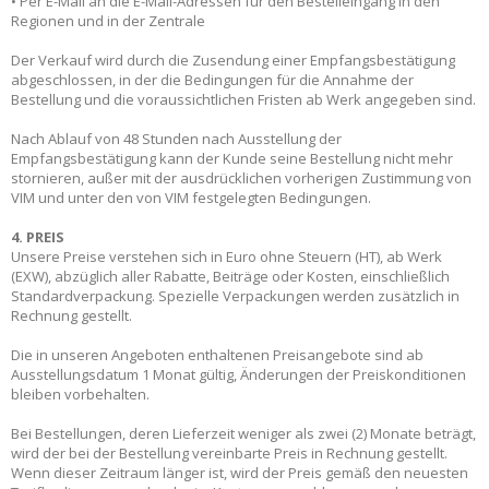
• Per E-Mail an die E-Mail-Adressen für den Bestelleingang in den
Regionen und in der Zentrale
Der Verkauf wird durch die Zusendung einer Empfangsbestätigung
abgeschlossen, in der die Bedingungen für die Annahme der
Bestellung und die voraussichtlichen Fristen ab Werk angegeben sind.
Nach Ablauf von 48 Stunden nach Ausstellung der
Empfangsbestätigung kann der Kunde seine Bestellung nicht mehr
stornieren, außer mit der ausdrücklichen vorherigen Zustimmung von
VIM und unter den von VIM festgelegten Bedingungen.
4. PREIS
Unsere Preise verstehen sich in Euro ohne Steuern (HT), ab Werk
(EXW), abzüglich aller Rabatte, Beiträge oder Kosten, einschließlich
Standardverpackung. Spezielle Verpackungen werden zusätzlich in
Rechnung gestellt.
Die in unseren Angeboten enthaltenen Preisangebote sind ab
Ausstellungsdatum 1 Monat gültig, Änderungen der Preiskonditionen
bleiben vorbehalten.
Bei Bestellungen, deren Lieferzeit weniger als zwei (2) Monate beträgt,
wird der bei der Bestellung vereinbarte Preis in Rechnung gestellt.
Wenn dieser Zeitraum länger ist, wird der Preis gemäß den neuesten