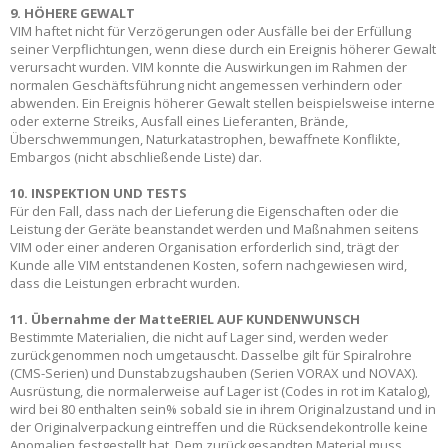
9. HÖHERE GEWALT
VIM haftet nicht für Verzögerungen oder Ausfälle bei der Erfüllung
seiner Verpflichtungen, wenn diese durch ein Ereignis höherer Gewalt
verursacht wurden. VIM konnte die Auswirkungen im Rahmen der
normalen Geschäftsführung nicht angemessen verhindern oder
abwenden. Ein Ereignis höherer Gewalt stellen beispielsweise interne
oder externe Streiks, Ausfall eines Lieferanten, Brände,
Überschwemmungen, Naturkatastrophen, bewaffnete Konflikte,
Embargos (nicht abschließende Liste) dar.
10. INSPEKTION UND TESTS
Für den Fall, dass nach der Lieferung die Eigenschaften oder die
Leistung der Geräte beanstandet werden und Maßnahmen seitens
VIM oder einer anderen Organisation erforderlich sind, trägt der
Kunde alle VIM entstandenen Kosten, sofern nachgewiesen wird,
dass die Leistungen erbracht wurden.
11. Übernahme der Matte
E
RIEL AUF KUNDENWUNSCH
Bestimmte Materialien, die nicht auf Lager sind, werden weder
zurückgenommen noch umgetauscht. Dasselbe gilt für Spiralrohre
(CMS-Serien) und Dunstabzugshauben (Serien VORAX und NOVAX).
Ausrüstung, die normalerweise auf Lager ist (Codes in rot im Katalog),
wird bei 80 enthalten sein% sobald sie in ihrem Originalzustand und in
der Originalverpackung eintreffen und die Rücksendekontrolle keine
Anomalien festgestellt hat. Dem zurückgesandten Material muss