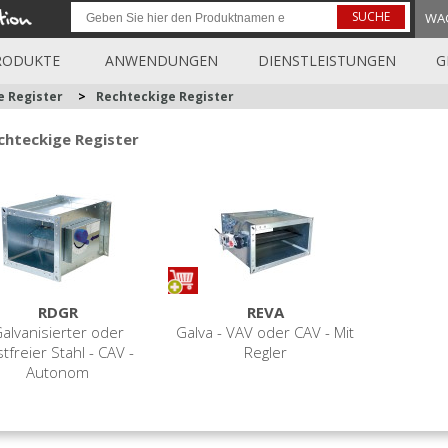
SUCHE
WA
RODUKTE
ANWENDUNGEN
DIENSTLEISTUNGEN
G
e Register
>
Rechteckige Register
chteckige Register
RDGR
REVA
alvanisierter oder
Galva - VAV oder CAV - Mit
stfreier Stahl - CAV -
Regler
Autonom