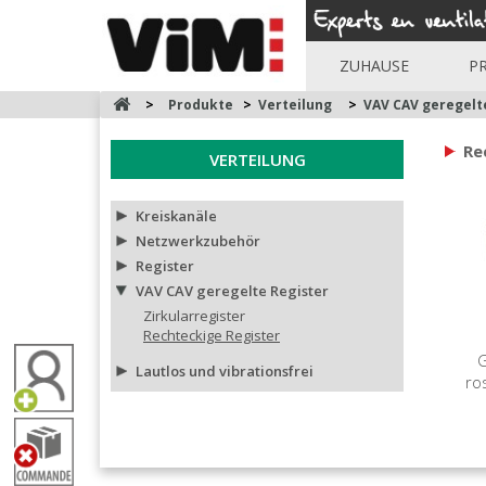
ZUHAUSE
P
>
Produkte
>
Verteilung
>
VAV CAV geregelt
Re
VERTEILUNG
Kreiskanäle
Netzwerkzubehör
Register
VAV CAV geregelte Register
Zirkularregister
Rechteckige Register
G
Lautlos und vibrationsfrei
ro