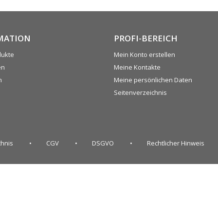
MATION
PROFI-BEREICH
dukte
Mein Konto erstellen
en
Meine Kontakte
n
Meine persönlichen Daten
Seitenverzeichnis
chnis
CGV
DSGVO
Rechtlicher Hinweis