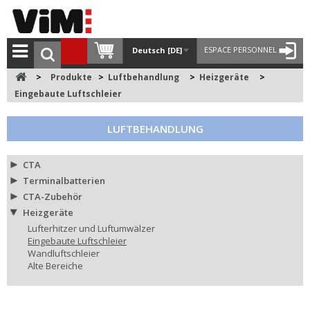
ESPACE PERSONNEL
Deutsch [DE]
>
Produkte
>
Luftbehandlung
>
Heizgeräte
>
Eingebaute Luftschleier
LUFTBEHANDLUNG
CTA
Terminalbatterien
CTA-Zubehör
Heizgeräte
Lufterhitzer und Luftumwälzer
Eingebaute Luftschleier
Wandluftschleier
Alte Bereiche