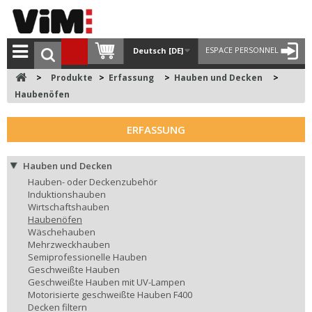
ESPACE PERSONNEL
Deutsch [DE]
>
Produkte
>
Erfassung
>
Hauben und Decken
>
Haubenöfen
ERFASSUNG
Hauben und Decken
Hauben- oder Deckenzubehör
Induktionshauben
Wirtschaftshauben
Haubenöfen
Wäschehauben
Mehrzweckhauben
Semiprofessionelle Hauben
Geschweißte Hauben
Geschweißte Hauben mit UV-Lampen
Motorisierte geschweißte Hauben F400
Decken filtern