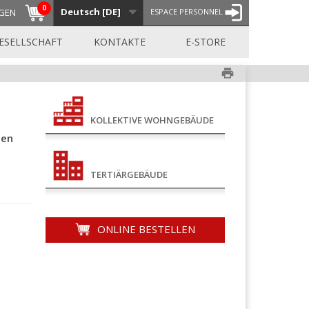
0
Deutsch [DE]
GEN
ESPACE PERSONNEL
ESELLSCHAFT
KONTAKTE
E-STORE
print
KOLLEKTIVE WOHNGEBÄUDE
len
TERTIÄRGEBÄUDE
ONLINE BESTELLEN