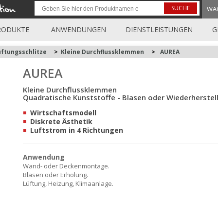
SUCHE
WA
RODUKTE
ANWENDUNGEN
DIENSTLEISTUNGEN
G
üftungsschlitze
>
Kleine Durchflussklemmen
>
AUREA
AUREA
Kleine Durchflussklemmen
Quadratische Kunststoffe - Blasen oder Wiederherstel
Wirtschaftsmodell
Diskrete Ästhetik
Luftstrom in 4 Richtungen
Anwendung
Wand- oder Deckenmontage.
Blasen oder Erholung.
Lüftung, Heizung, Klimaanlage.