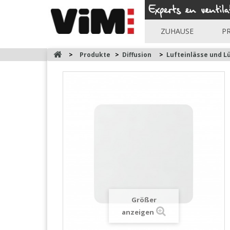
ZUHAUSE
P
>
Produkte
>
Diffusion
>
Lufteinlässe und L
Größer
anzeigen