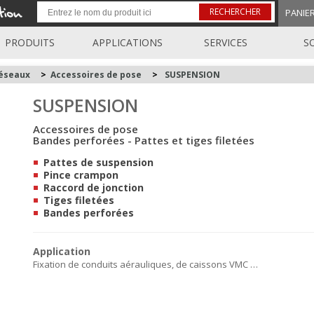
RECHERCHER
PANIE
PRODUITS
APPLICATIONS
SERVICES
S
réseaux
>
Accessoires de pose
>
SUSPENSION
SUSPENSION
Accessoires de pose
Bandes perforées - Pattes et tiges filetées
Pattes de suspension
Pince crampon
Raccord de jonction
Tiges filetées
Bandes perforées
Application
Fixation de conduits aérauliques, de caissons VMC …