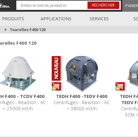
RECHERCHER
PANIE
PRODUITS
APPLICATIONS
SERVICES
S
>
Tourelles F400 120
urelles F400 120
H F400 - TCDV F400
TEDH F400 -TEDV F400
TEDH F
rifuges - Réaction - AC
Centrifuges - Réaction - AC
TEDV 
< 25000 m3/h
< 38000 m3/h
Centrifu
ECM 