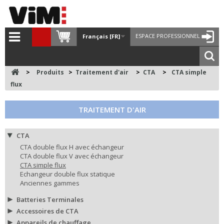
ESPACE PROFESSIONNEL
Français [FR]
>
Produits
>
Traitement d'air
>
CTA
>
CTA simple
flux
TRAITEMENT D'AIR
CTA
CTA double flux H avec échangeur
CTA double flux V avec échangeur
CTA simple flux
Echangeur double flux statique
Anciennes gammes
Batteries Terminales
Accessoires de CTA
Appareils de chauffage