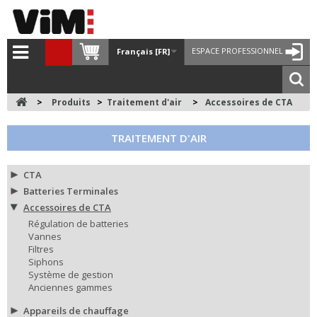
ESPACE PROFESSIONNEL
Français [FR]
>
Produits
>
Traitement d'air
>
Accessoires de CTA
TRAITEMENT D'AIR
CTA
Batteries Terminales
Accessoires de CTA
Régulation de batteries
Vannes
Filtres
Siphons
Système de gestion
Anciennes gammes
Appareils de chauffage