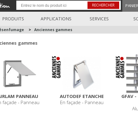
RECHERCHER
PANIE
PRODUITS
APPLICATIONS
SERVICES
S
désenfumage
>
Anciennes gammes
ciennes gammes
AIRLAM PANNEAU
AUTODEF ETANCHE
GFAV -
n façade - Panneau
En façade - Panneau
Alu