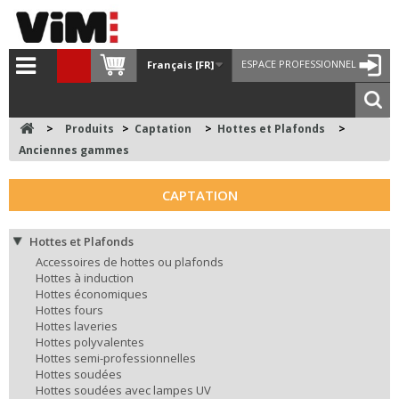
ESPACE PROFESSIONNEL
Français [FR]
>
Produits
>
Captation
>
Hottes et Plafonds
>
Anciennes gammes
CAPTATION
Hottes et Plafonds
Accessoires de hottes ou plafonds
Hottes à induction
Hottes économiques
Hottes fours
Hottes laveries
Hottes polyvalentes
Hottes semi-professionnelles
Hottes soudées
Hottes soudées avec lampes UV