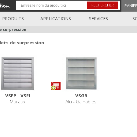
RECHERCHER
PANIE
PRODUITS
APPLICATIONS
SERVICES
S
e surpression
lets de surpression
VSFP - VSFI
VSGR
Muraux
Alu - Gainables