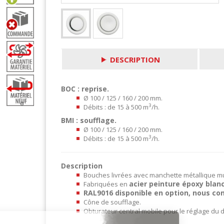
DESCRIPTION
BOC : reprise.
Ø 100 / 125 / 160 / 200 mm.
0
3
Débits : de 15 à 500 m
/h.
BMI : soufflage.
Ø 100 / 125 / 160 / 200 mm.
3
Débits : de 15 à 500 m
/h.
Description
Bouches livrées avec manchette métallique m
acier peinture époxy blan
Fabriquées en
RAL9016 disponible en option, nous con
Cône de soufflage.
Obturateur central mobile pour le réglage du d