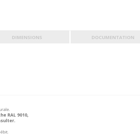
DIMENSIONS
DOCUMENTATION
urale.
che RAL 9010,
sulter.
ébit.