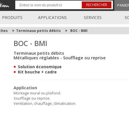
RECHERCHER
PANIE
PRODUITS
APPLICATIONS
SERVICES
S
uches
>
Terminaux petits débits
>
BOC - BMI
BOC - BMI
Terminaux petits débits
Métalliques réglables - Soufflage ou reprise
Solution économique
Kit bouche + cadre
Application
Montage mural ou plafond.
Soufflage ou reprise.
Ventilation, chauffage, climatisation.