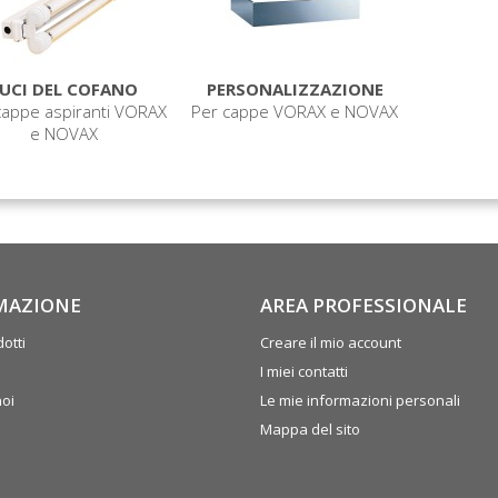
LUCI DEL COFANO
PERSONALIZZAZIONE
cappe aspiranti VORAX
Per cappe VORAX e NOVAX
e NOVAX
MAZIONE
AREA PROFESSIONALE
otti
Creare il mio account
I miei contatti
noi
Le mie informazioni personali
Mappa del sito