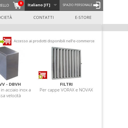
0
Italiano [IT]
RELLO
SPAZIO PERSONALE
OCIETÀ
CONTATTI
E-STORE
Accesso ai prodotti disponibili nell'e-commerce
VV - DBVH
FILTRI
 in acciaio inox a
Per cappe VORAX e NOVAX
sa velocità