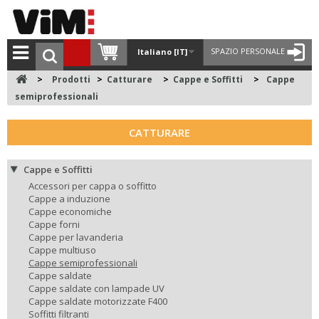
SPAZIO PERSONALE
Italiano [IT]
>
Prodotti
>
Catturare
>
Cappe e Soffitti
>
Cappe
semiprofessionali
CATTURARE
Cappe e Soffitti
Accessori per cappa o soffitto
Cappe a induzione
Cappe economiche
Cappe forni
Cappe per lavanderia
Cappe multiuso
Cappe semiprofessionali
Cappe saldate
Cappe saldate con lampade UV
Cappe saldate motorizzate F400
Soffitti filtranti