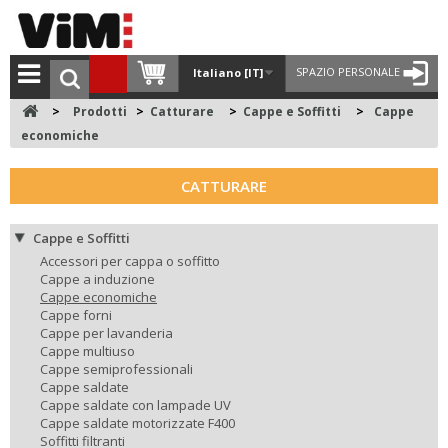
SPAZIO PERSONALE
Italiano [IT]
>
Prodotti
>
Catturare
>
Cappe e Soffitti
>
Cappe
economiche
CATTURARE
Cappe e Soffitti
Accessori per cappa o soffitto
Cappe a induzione
Cappe economiche
Cappe forni
Cappe per lavanderia
Cappe multiuso
Cappe semiprofessionali
Cappe saldate
Cappe saldate con lampade UV
Cappe saldate motorizzate F400
Soffitti filtranti