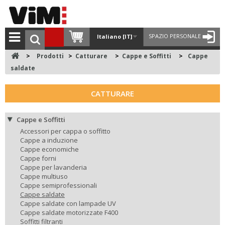
SPAZIO PERSONALE
Italiano [IT]
>
Prodotti
>
Catturare
>
Cappe e Soffitti
>
Cappe
saldate
CATTURARE
Cappe e Soffitti
Accessori per cappa o soffitto
Cappe a induzione
Cappe economiche
Cappe forni
Cappe per lavanderia
Cappe multiuso
Cappe semiprofessionali
Cappe saldate
Cappe saldate con lampade UV
Cappe saldate motorizzate F400
Soffitti filtranti