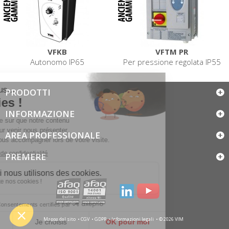
VFKB
VFTM PR
Autonomo IP65
Per pressione regolata IP55
PRODOTTI
INFORMAZIONE
AREA PROFESSIONALE
PREMERE
Mappa del sito
CGV
GDPR
Informazioni legali
© 2026 VIM