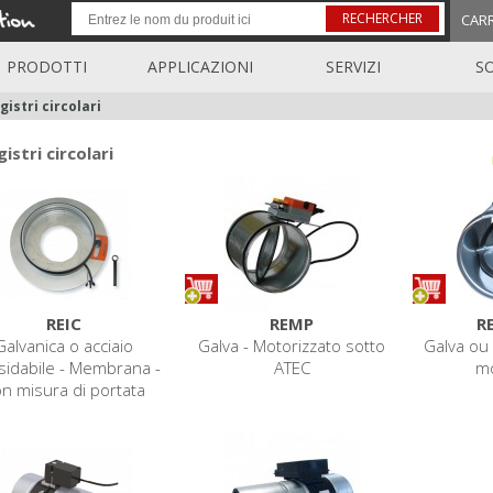
RECHERCHER
CAR
PRODOTTI
APPLICAZIONI
SERVIZI
S
gistri circolari
istri circolari
REIC
REMP
R
Galvanica o acciaio
Galva - Motorizzato sotto
Galva ou
sidabile - Membrana -
ATEC
mo
n misura di portata