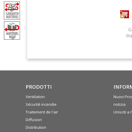
G
do
0
PRODOTTI
INFOR
Ventilation
Nuovi Prod
Sécurité incendie
notizia
Traitement de l'air
Unisciti a 
Diffusion
Distribution