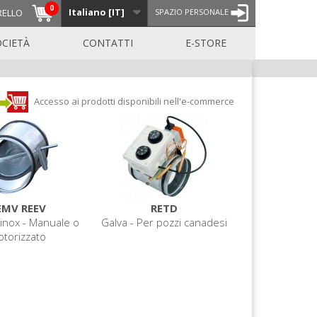
0
Italiano [IT]
RELLO
SPAZIO PERSONALE
OCIETÀ
CONTATTI
E-STORE
Accesso ai prodotti disponibili nell'e-commerce
EMV REEV
RETD
 inox - Manuale o
Galva - Per pozzi canadesi
torizzato