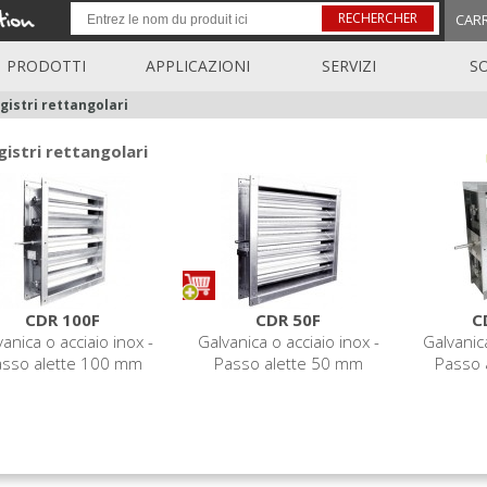
RECHERCHER
CAR
PRODOTTI
APPLICAZIONI
SERVIZI
S
gistri rettangolari
gistri rettangolari
CDR 100F
CDR 50F
C
anica o acciaio inox -
Galvanica o acciaio inox -
Galvanica
asso alette 100 mm
Passo alette 50 mm
Passo 