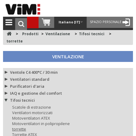
SPAZIO PERSONALE
Italiano [IT]
>
Prodotti
>
Ventilazione
>
Tifosi tecnici
>
torrette
VENTILAZIONE
Ventole C4 400°C / 30 min
Ventilatori standard
Purificatori d'aria
IAQ e gestione del comfort
Tifosi tecnici
Scatole di estrazione
Ventilatori motorizzati
Motoventilatori ATEX
Motoventilatori in polipropilene
torrette
Torrette ATEX