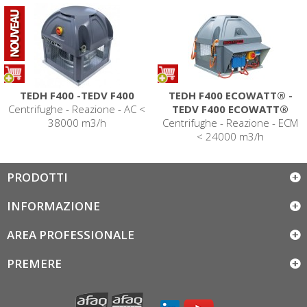
TEDH F400 -TEDV F400
TEDH F400 ECOWATT® -
Centrifughe - Reazione - AC <
TEDV F400 ECOWATT®
38000 m3/h
Centrifughe - Reazione - ECM
< 24000 m3/h
PRODOTTI
INFORMAZIONE
AREA PROFESSIONALE
PREMERE