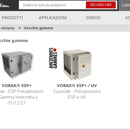
RECHERCHER
CAR
PRODOTTI
APPLICAZIONI
SERVIZI
S
 viziata
>
Vecchie gamme
cchie gamme
VORAX® ESP+
VORAX® ESP+ / UV
le - ESP Precipitazioni
Custodie - Precipitazioni
 Gamma interrotta il
ESP e UV
01/12/21