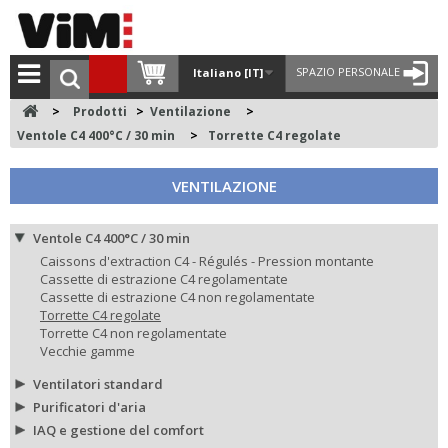
SPAZIO PERSONALE
Italiano [IT]
>
Prodotti
>
Ventilazione
>
Ventole C4 400°C / 30 min
>
Torrette C4 regolate
VENTILAZIONE
Ventole C4 400°C / 30 min
Caissons d'extraction C4 - Régulés - Pression montante
Cassette di estrazione C4 regolamentate
Cassette di estrazione C4 non regolamentate
Torrette C4 regolate
Torrette C4 non regolamentate
Vecchie gamme
Ventilatori standard
Purificatori d'aria
IAQ e gestione del comfort