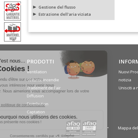
Gestione del flusso
Estrazione dell'aria viziata
0
PRODOTTI
INFOR
Ventilation
Nuovi Prod
Sécurité incendie
notizia
Traitement de l'air
Unisciti a 
Diffusion
Distribution
Captation
Mappa del