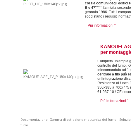
corsie comuni degli edifici re
questo
B e 4
famiglia
secondo 
gennaio 1986. Tutti i compone
soddisfano i requisiti normati
Più informazioni "
KAMOUFLAGE 1
per montaggio
Completa un'ampia ga
controllo del fumo
telecomandata ad 1 a
centrale a filo può e
un'integrazione disc
Resistenza al fuoco 
350x385 a 700x775 m
61-937-10 / CE seco
Più informazioni "
Documentazione:
Gamma di estrazione meccanica del fumo
-
Soluzio
fumi