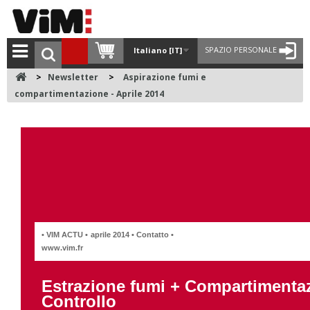
SPAZIO PERSONALE
Italiano [IT]
>
Newsletter
>
Aspirazione fumi e
compartimentazione - Aprile 2014
• VIM ACTU •
aprile 2014 •
Contatto
•
www.vim.fr
Estrazione fumi + Compartimenta
Controllo