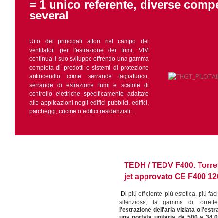
=
1 unico referente, diverse comp
several
Uno dei principali attori nel campo dei
ventilatori per l'estrazione dei fumi, VIM
continua il suo sviluppo offrendo una gamma
completa di prodotti e sistemi di protezione
antincendio come serrande tagliafuoco,
serrande di estrazione fumi e scatole di
controllo elettriche specificamente adattate
alle applicazioni negli edifici pubblici. edifici,
parcheggi, cucine o edifici residenziali ...
TEDH / TEDV F400: Torret
jet approvato CE F400 12
Di più
efficiente, più estetica, più f
silenziosa, la gamma di torrett
l'estrazione dell'aria viziata o l'est
una portata unitaria da 500 a 34.