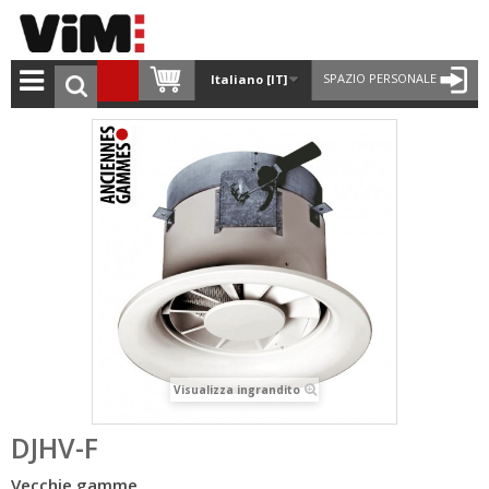
SPAZIO PERSONALE
Italiano [IT]
Visualizza ingrandito
DJHV-F
Vecchie gamme