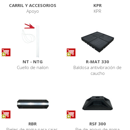
CARRIL Y ACCESORIOS
KPR
Apoyo
KPR
NT - NTG
R-MAT 330
Cuello de nailon
Baldosa antivibración de
caucho
RBR
RSF 300
Rieles de goma para cajas,
Pie de apoyo de goma