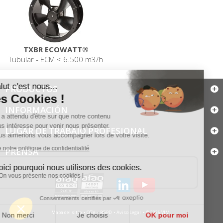
TXBR ECOWATT®
Tubular - ECM < 6.500 m3/h
PRODUCTOS
INFORMACIÓN
LUGAR DE TRABAJO PROFESIONAL
PRENSA
Mapa del sitio
CGV
RGPD
Aviso Legal
© 2026 VIM