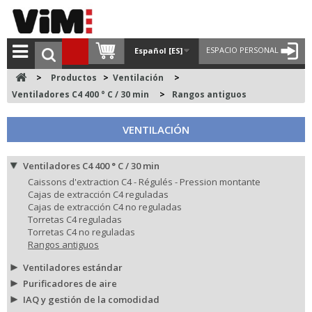
ESPACIO PERSONAL
Español [ES]
>
Productos
>
Ventilación
>
Ventiladores C4 400 ° C / 30 min
>
Rangos antiguos
VENTILACIÓN
Ventiladores C4 400 ° C / 30 min
Caissons d'extraction C4 - Régulés - Pression montante
Cajas de extracción C4 reguladas
Cajas de extracción C4 no reguladas
Torretas C4 reguladas
Torretas C4 no reguladas
Rangos antiguos
Ventiladores estándar
Purificadores de aire
IAQ y gestión de la comodidad