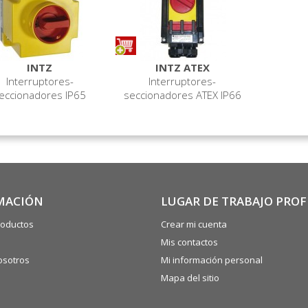
INTZ
INTZ ATEX
Interruptores-
Interruptores-
eccionadores IP65
seccionadores ATEX IP66
MACIÓN
LUGAR DE TRABAJO PRO
oductos
Crear mi cuenta
Mis contactos
osotros
Mi información personal
Mapa del sitio