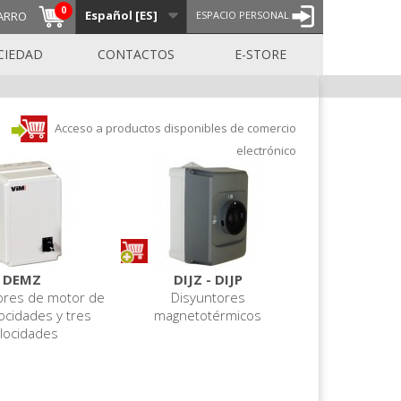
0
Español [ES]
ARRO
ESPACIO PERSONAL
CIEDAD
CONTACTOS
E-STORE
Acceso a productos disponibles de comercio
electrónico
DEMZ
DIJZ - DIJP
ores de motor de
Disyuntores
ocidades y tres
magnetotérmicos
locidades