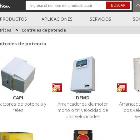
BUSCAR
C
PRODUCTOS
APLICACIONES
SERVICIOS
SO
tricos
>
Controles de potencia
ntroles de potencia
CAPI
DEMD
actores de potencia y
Arrancadores de motor
Arrancad
relés
mono o tri-velocidad de
dos vel
dos velocidades
ve