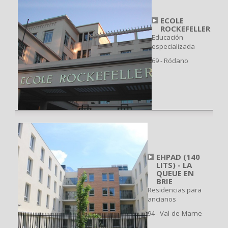
ECOLE
ROCKEFELLER
Educación
especializada
69 - Ródano
EHPAD (140
LITS) - LA
QUEUE EN
BRIE
Residencias para
ancianos
94 - Val-de-Marne