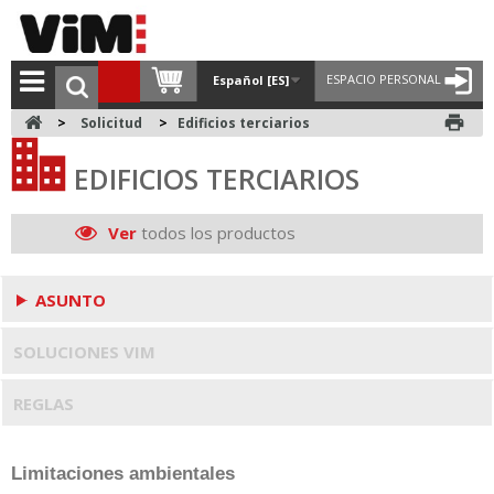
ESPACIO PERSONAL
Español [ES]
print
>
Solicitud
>
Edificios terciarios
EDIFICIOS TERCIARIOS
Ver
todos los productos
ASUNTO
SOLUCIONES VIM
REGLAS
Limitaciones ambientales