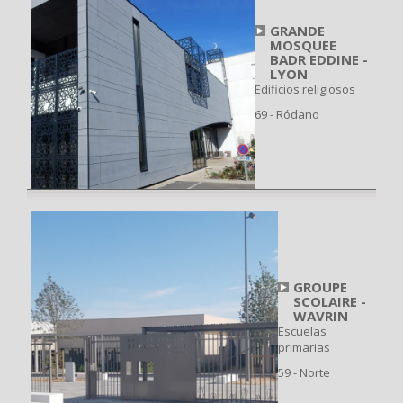
GRANDE
MOSQUEE
BADR EDDINE -
LYON
Edificios religiosos
69 - Ródano
GROUPE
SCOLAIRE -
WAVRIN
Escuelas
primarias
59 - Norte