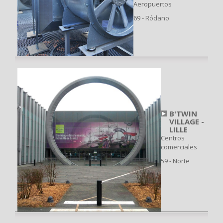
Aeropuertos
69 - Ródano
B'TWIN
VILLAGE -
LILLE
Centros
comerciales
59 - Norte