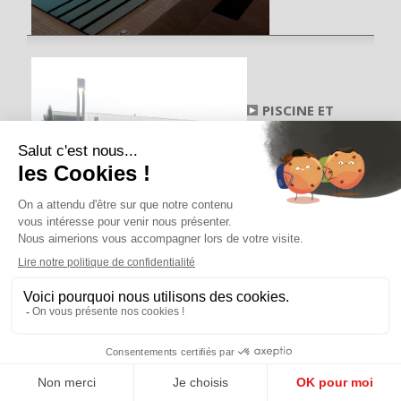
PISCINE ET
PATINOIRE
MUNICIPALE DE
ROYE
Piscinas / Centros
acuáticos
80 - Suma
PISCINE
FRENOY LE
GRAND