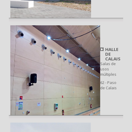
HALLE
DE
CALAIS
Salas de
usos
múltiples
62 - Paso
de Calais