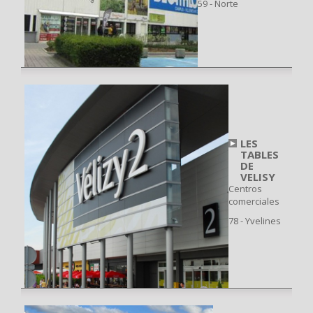
59 - Norte
LES
TABLES
DE
VELISY
Centros
comerciales
78 - Yvelines