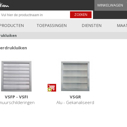
WINKELWAGEN
ZOEKEN
PRODUCTEN
TOEPASSINGEN
DIENSTEN
MAAT
rukluiken
erdrukluiken
VSFP - VSFI
VSGR
muurschilderingen
Alu - Gekanaliseerd