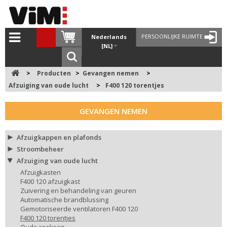
PERSOONLIJKE RUIMTE
Nederlands
[NL]
>
Producten
>
Gevangen nemen
>
Afzuiging van oude lucht
>
F400 120 torentjes
GEVANGEN NEMEN
Afzuigkappen en plafonds
Stroombeheer
Afzuiging van oude lucht
Afzuigkasten
F400 120 afzuigkast
Zuivering en behandeling van geuren
Automatische brandblussing
Gemotoriseerde ventilatoren F400 120
F400 120 torentjes
Oude reeksen