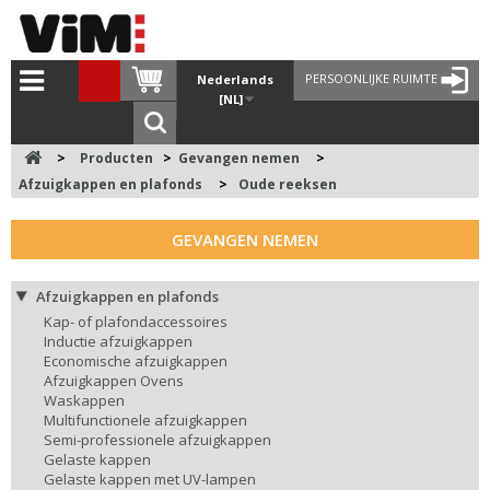
PERSOONLIJKE RUIMTE
Nederlands
[NL]
>
Producten
>
Gevangen nemen
>
Afzuigkappen en plafonds
>
Oude reeksen
GEVANGEN NEMEN
Afzuigkappen en plafonds
Kap- of plafondaccessoires
Inductie afzuigkappen
Economische afzuigkappen
Afzuigkappen Ovens
Waskappen
Multifunctionele afzuigkappen
Semi-professionele afzuigkappen
Gelaste kappen
Gelaste kappen met UV-lampen