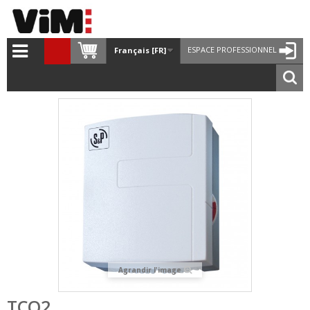
ESPACE PROFESSIONNEL
Français [FR]
Agrandir l'image
TCO2