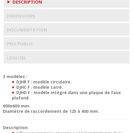
DESCRIPTION
DIMENSIONS
DOCUMENTATION
PRIX PUBLIC
LOGICIEL
3 modèles :
DJHR F : modèle circulaire.
DJHC F : modèle carré.
DJHD F : modèle intégré dans une plaque de faux
plafond.
600x600 mm.
Diamètre de raccordement de 125 à 400 mm.
Description
Diffuseurs circulaires et carrés à jet hélicoïdal formés d’une