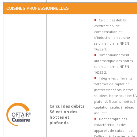
CUISINES PROFESSIONNELLES
Calcul des débits
d’extraction, de
compensation et
d’induction en cuisine
selon la norme NF EN
16282-1.
Dimensionnement
automatique des hottes
selon la norme NF EN
16282-2.
Intègre les différents
systèmes de captation
(hottes standards, hottes
soudées, hotte soudées UV
plafonds filtrants, hottes à
Calcul des débits
captation seule, à rideau
Sélection des
inductif, …)
hottes et
Tient compte des
plafonds
caractéristiques des
appareils de cuisson, de
l’efficacité du système de