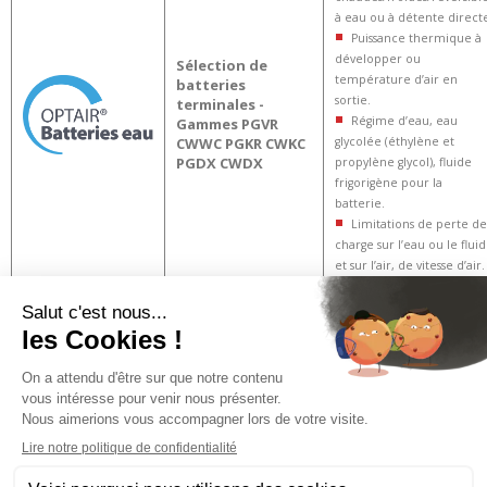
à eau ou à détente direct
Puissance thermique à
développer ou
Sélection de
température d’air en
batteries
sortie.
terminales -
Régime d’eau, eau
Gammes PGVR
CWWC PGKR CWKC
glycolée (éthylène et
PGDX CWDX
propylène glycol), fluide
frigorigène pour la
batterie.
Limitations de perte de
charge sur l’eau ou le flui
et sur l’air, de vitesse d’air.
PRODUITS
INFORMATIONS
ESPACE PROFESSIONNEL
PRESSE