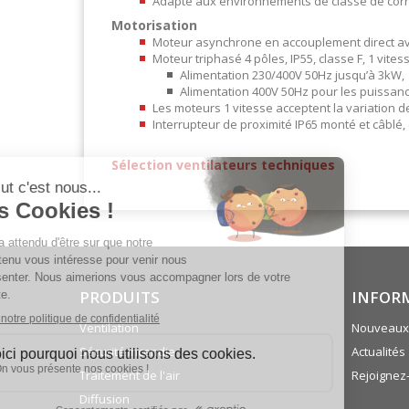
Adapté aux environnements de classe de corr
Motorisation
Moteur asynchrone en accouplement direct ave
Moteur triphasé 4 pôles, IP55, classe F, 1 vite
Alimentation 230/400V 50Hz jusqu’à 3kW,
Alimentation 400V 50Hz pour les puissanc
Les moteurs 1 vitesse acceptent la variation 
Interrupteur de proximité IP65 monté et câblé,
Sélection ventilateurs techniques
PRODUITS
INFOR
Ventilation
Nouveaux 
Sécurité incendie
Actualités
Traitement de l'air
Rejoignez
Diffusion