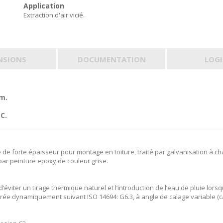
Application
Extraction d'air vicié.
NSIONS
DOCUMENTATION
LOGI
mm.
.
C.
de forte épaisseur pour montage en toiture, traité par galvanisation à ch
par peinture epoxy de couleur grise.
viter un tirage thermique naturel et l’introduction de l’eau de pluie lorsque
ibrée dynamiquement suivant ISO 14694: G6.3, à angle de calage variable