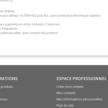
osion C3.
c l’hélice.
sse par défaut <0.75kW IE2 puis IE3, sans protection thermique (option) :
es supérieures et les moteurs 2 vitesses.
de fréquence.
 cadenassable, avec contact de position.
MATIONS
ESPACE PROFESSIONNEL
produits
Créer mon compte
Mes contacts
-nous
Mes informations personnelles
Plan du site