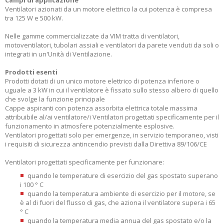
Ventilatori azionati da un motore elettrico la cui potenza è compresa
tra 125 W e 500 kW.
Nelle gamme commercializzate da VIM tratta di ventilatori,
motoventilatori, tubolari assiali e ventilatori da parete venduti da soli o
integrati in un'Unità di Ventilazione.
Prodotti esenti
Prodotti dotati di un unico motore elettrico di potenza inferiore o
uguale a 3 kW in cui il ventilatore è fissato sullo stesso albero di quello
che svolge la funzione principale
Cappe aspiranti con potenza assorbita elettrica totale massima
attribuibile al/ai ventilatore/i Ventilatori progettati specificamente per il
funzionamento in atmosfere potenzialmente esplosive.
Ventilatori progettati solo per emergenze, in servizio temporaneo, visti
i requisiti di sicurezza antincendio previsti dalla Direttiva 89/106/CE
Ventilatori progettati specificamente per funzionare:
quando le temperature di esercizio del gas spostato superano
i 100 ° C
quando la temperatura ambiente di esercizio per il motore, se
è al di fuori del flusso di gas, che aziona il ventilatore supera i 65
° C
quando la temperatura media annua del gas spostato e/o la