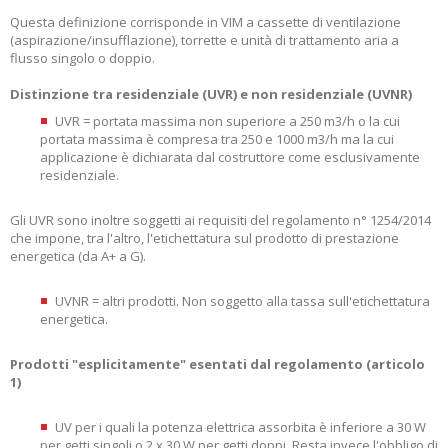
Questa definizione corrisponde in VIM a cassette di ventilazione
(aspirazione/insufflazione), torrette e unità di trattamento aria a
flusso singolo o doppio.
Distinzione tra residenziale (UVR) e non residenziale (UVNR)
UVR = portata massima non superiore a 250 m3/h o la cui
portata massima è compresa tra 250 e 1000 m3/h ma la cui
applicazione è dichiarata dal costruttore come esclusivamente
residenziale.
Gli UVR sono inoltre soggetti ai requisiti del regolamento n° 1254/2014
che impone, tra l'altro, l'etichettatura sul prodotto di prestazione
energetica (da A+ a G).
UVNR = altri prodotti. Non soggetto alla tassa sull'etichettatura
energetica.
Prodotti "esplicitamente" esentati dal regolamento (articolo
1)
UV per i quali la potenza elettrica assorbita è inferiore a 30 W
per getti singoli o 2 x 30 W per getti doppi. Resta invece l'obbligo di