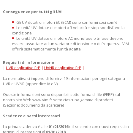
Conseguenze per tutti gli UV:
Gli UV dotati di motori EC (ECM) sono conformi così com'è
Le unità UV dotate di motori a 3 velocità + stop soddisfano la
condizione
Le unità UV dotate di motore AC monofase o trifase devono
essere associate ad un variatore di tensione o di frequenza. VIM
offrirà sistematicamente l'unità adatta.
Requisiti di informazione
|
UVR esplicativo ErP
|
UVNR esplicativo ErP
|
La normativa ci impone di fornirvi 19 informazioni per ogni categoria
UVR e UVNR (appendice IV e V).
Queste informazioni sono disponibili sotto forma di file (FERP) sul
nostro sito Web www.vim.fr sotto ciascuna gamma di prodotti.
(Sezione: documenti da scaricare)
Scadenze e paesi interessati
La prima scadenza è alle
01/01/2016
e il secondo con nuovi requisiti in
termini di prestazioni al
01/01/2018.