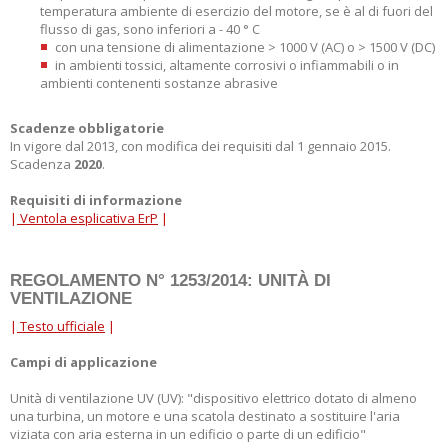
temperatura ambiente di esercizio del motore, se è al di fuori del
flusso di gas, sono inferiori a - 40 ° C
con una tensione di alimentazione > 1000 V (AC) o > 1500 V (DC)
in ambienti tossici, altamente corrosivi o infiammabili o in
ambienti contenenti sostanze abrasive
Scadenze obbligatorie
In vigore dal 2013, con modifica dei requisiti dal 1 gennaio 2015.
Scadenza
2020
.
Requisiti di informazione
|
Ventola esplicativa ErP
|
REGOLAMENTO N° 1253/2014: UNITÀ DI
VENTILAZIONE
|
Testo ufficiale
|
Campi di applicazione
Unità di ventilazione UV (UV): "dispositivo elettrico dotato di almeno
una turbina, un motore e una scatola destinato a sostituire l'aria
viziata con aria esterna in un edificio o parte di un edificio"