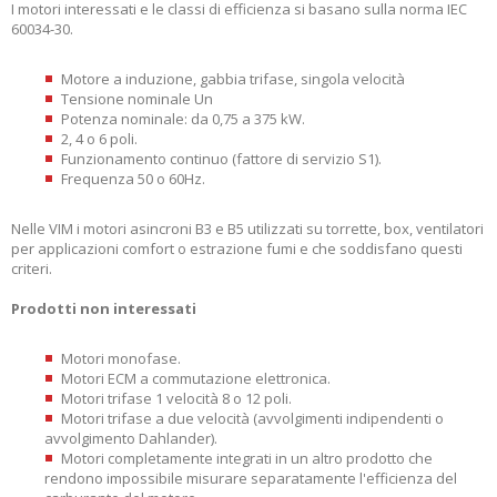
I motori interessati e le classi di efficienza si basano sulla norma IEC
60034-30.
Motore a induzione, gabbia trifase, singola velocità
Tensione nominale Un
Potenza nominale: da 0,75 a 375 kW.
2, 4 o 6 poli.
Funzionamento continuo (fattore di servizio S1).
Frequenza 50 o 60Hz.
Nelle VIM i motori asincroni B3 e B5 utilizzati su torrette, box, ventilatori
per applicazioni comfort o estrazione fumi e che soddisfano questi
criteri.
Prodotti non interessati
Motori monofase.
Motori ECM a commutazione elettronica.
Motori trifase 1 velocità 8 o 12 poli.
Motori trifase a due velocità (avvolgimenti indipendenti o
avvolgimento Dahlander).
Motori completamente integrati in un altro prodotto che
rendono impossibile misurare separatamente l'efficienza del