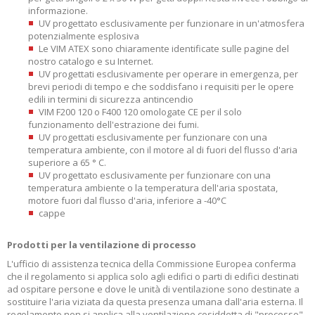
informazione.
UV progettato esclusivamente per funzionare in un'atmosfera
potenzialmente esplosiva
Le VIM ATEX sono chiaramente identificate sulle pagine del
nostro catalogo e su Internet.
UV progettati esclusivamente per operare in emergenza, per
brevi periodi di tempo e che soddisfano i requisiti per le opere
edili in termini di sicurezza antincendio
VIM F200 120 o F400 120 omologate CE per il solo
funzionamento dell'estrazione dei fumi.
UV progettati esclusivamente per funzionare con una
temperatura ambiente, con il motore al di fuori del flusso d'aria
superiore a 65 ° C.
UV progettato esclusivamente per funzionare con una
temperatura ambiente o la temperatura dell'aria spostata,
motore fuori dal flusso d'aria, inferiore a -40°C
cappe
Prodotti per la ventilazione di processo
L'ufficio di assistenza tecnica della Commissione Europea conferma
che il regolamento si applica solo agli edifici o parti di edifici destinati
ad ospitare persone e dove le unità di ventilazione sono destinate a
sostituire l'aria viziata da questa presenza umana dall'aria esterna. Il
regolamento non si applica alla ventilazione cosiddetta di "processo"