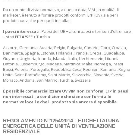
Da un punto di vista normativo, a questa data, VIM , in qualità di
marketer, è tenuto a fornire prodotti conformi ErP (UV), sia per i
prodotti nuovi che per quelli installati.
I paesi interessati:
Paesi dell'UE + alcuni paesi e territori d'oltremare
+ stati
EFTA/SEE
+ Turchia
Azzorre, Germania, Austria, Belgio, Bulgaria, Canarie, Cipro, Croazia,
Danimarca, Spagna, Estonia, Finlandia, Francia, Grecia, Guadalupa,
Guyana, Ungheria, Irlanda, Islanda, Italia, Liechtenstein, Lituania,
Lettonia, Lussemburgo, Madeira, Martinica, Malta, Norvegia, Paesi
Bassi, Polonia, Portogallo, Repubblica Ceca, Reunion, Romania, Regno
Unito, Saint-Barthélemy, Saint-Martin, Slovacchia, Slovenia, Svezia,
Monaco, Andorra, San Marino, Turchia, Svizzera.
È possibile commercializzare UV VIM non conformi ErP in paesi
non interessati, a condizione che siano conformi alle
normative locali e che il prodotto sia ancora disponibile.
REGOLAMENTO N°
1254/2014
: ETICHETTATURA
ENERGETICA DELLE UNITÀ DI VENTILAZIONE
RESIDENZIALE