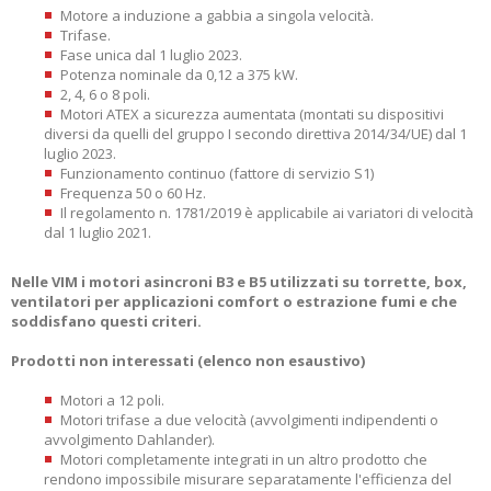
Motore a induzione a gabbia a singola velocità.
Trifase.
Fase unica dal 1 luglio 2023.
Potenza nominale da 0,12 a 375 kW.
2, 4, 6 o 8 poli.
Motori ATEX a sicurezza aumentata (montati su dispositivi
diversi da quelli del gruppo I secondo direttiva 2014/34/UE) dal 1
luglio 2023.
Funzionamento continuo (fattore di servizio S1)
Frequenza 50 o 60 Hz.
Il regolamento n. 1781/2019 è applicabile ai variatori di velocità
dal 1 luglio 2021.
Nelle VIM i motori asincroni B3 e B5 utilizzati su torrette, box,
ventilatori per applicazioni comfort o estrazione fumi e che
soddisfano questi criteri.
Prodotti non interessati (elenco non esaustivo)
Motori a 12 poli.
Motori trifase a due velocità (avvolgimenti indipendenti o
avvolgimento Dahlander).
Motori completamente integrati in un altro prodotto che
rendono impossibile misurare separatamente l'efficienza del